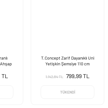
anlı
T.Concept Zarif Dayanıklı Uni
 Ahşap
Yetişkin Şemsiye 110 cm
ti
 TL
799,99 TL
1.142,84 TL
TÜKENDİ