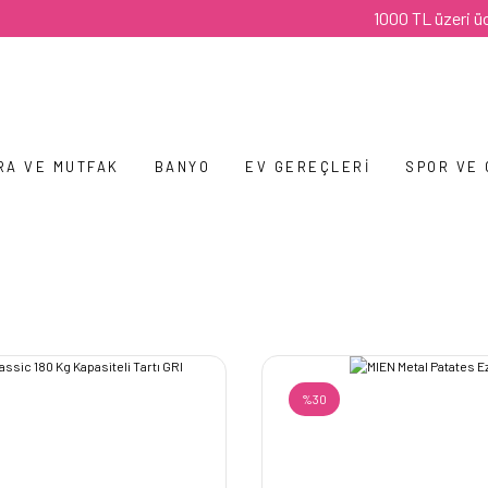
1000 TL üzeri ücretsiz kargo
RA VE MUTFAK
BANYO
EV GEREÇLERI
SPOR VE
%30