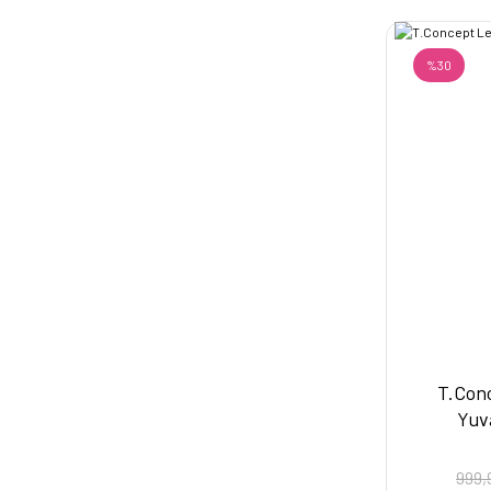
%30
T.Conc
Yuv
999,