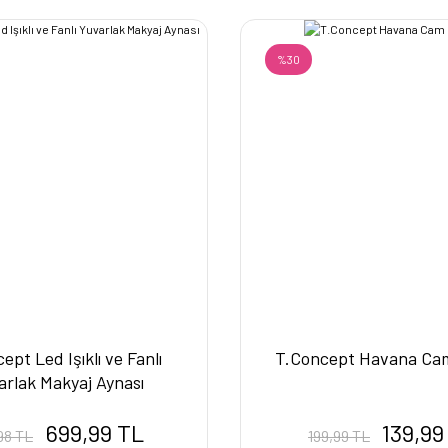
%30
ept Led Işıklı ve Fanlı
T.Concept Havana Ca
arlak Makyaj Aynası
699,99 TL
139,99
98 TL
199,99 TL