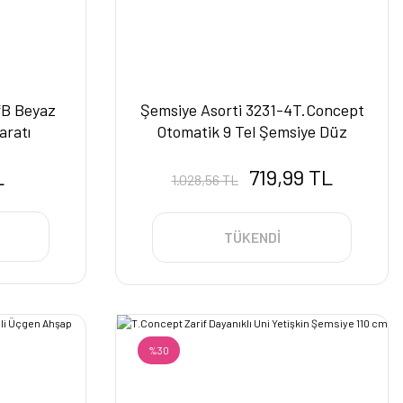
*B Beyaz
Şemsiye Asorti 3231-4T.Concept
ratı
Otomatik 9 Tel Şemsiye Düz
Renk
L
719,99 TL
1.028,56 TL
TÜKENDİ
%30