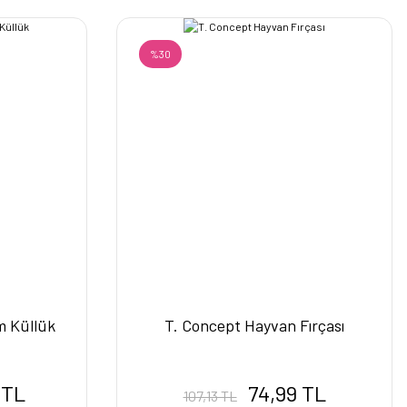
%30
m Küllük
T. Concept Hayvan Fırçası
 TL
74,99 TL
107,13 TL