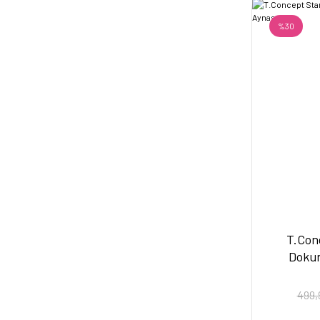
%30
T.Conc
Dokun
499,