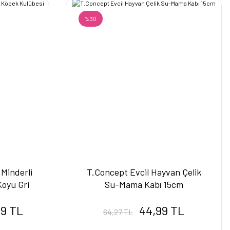
%30
,Minderli
T.Concept Evcil Hayvan Çelik
Koyu Gri
Su-Mama Kabı 15cm
99 TL
44,99 TL
64,27 TL