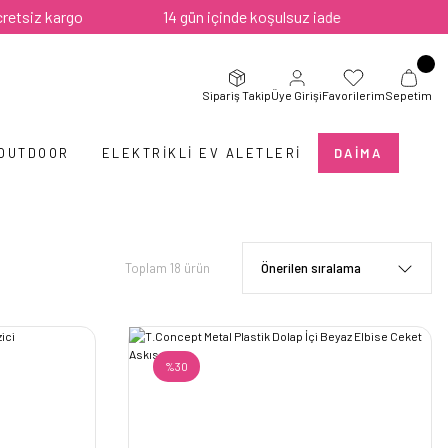
14 gün içinde koşulsuz iade
Sipariş Takip
Üye Girişi
Favorilerim
Sepetim
 OUTDOOR
ELEKTRIKLI EV ALETLERI
DAIMA
Toplam 18 ürün
%30