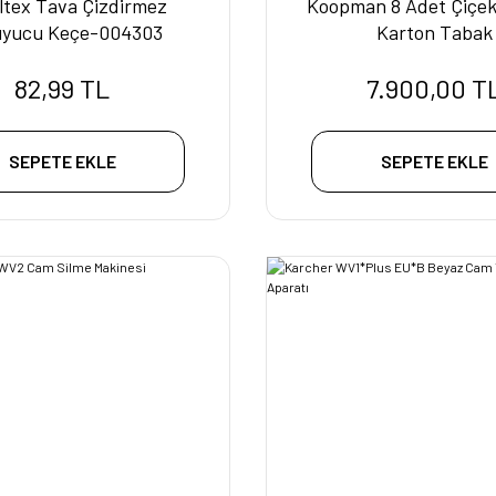
ltex Tava Çizdirmez
Koopman 8 Adet Çiçek
uyucu Keçe-004303
Karton Tabak
82,99 TL
7.900,00 T
SEPETE EKLE
SEPETE EKLE