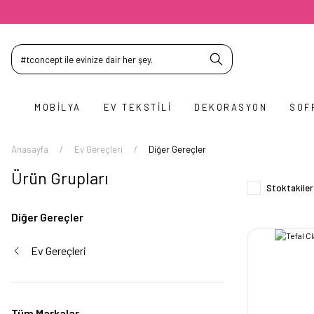
MOBILYA
EV TEKSTILI
DEKORASYON
SOF
Anasayfa
Ev Gereçleri
Diğer Gereçler
Ürün Grupları
Stoktakiler
Diğer Gereçler
Ev Gereçleri
Tüm Markalar