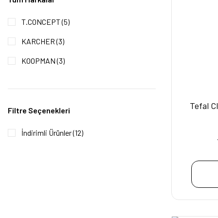
T.CONCEPT (5)
KARCHER (3)
KOOPMAN (3)
MNK (2)
METALTEX (1)
Tefal C
Filtre Seçenekleri
Mien (1)
İndirimli Ürünler (12)
OKSWORLD (1)
SH-2F35355 (1)
TEFAL (1)