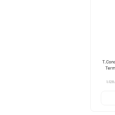
T.Conc
Termo
1.128