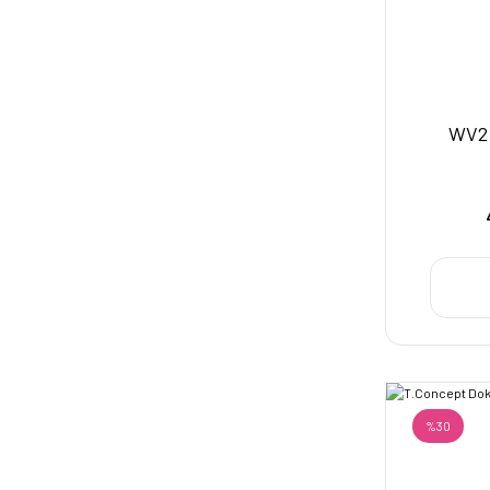
WV2 
%30