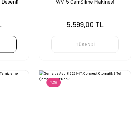
 Desenli
WV-5 CamSilme Makinesi
L
5.599,00 TL
TÜKENDİ
%30