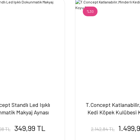
%30
ept Standlı Led Işıklı
T.Concept Katlanabilir
matik Makyaj Aynası
Kedi Köpek Kulübesi 
349,99 TL
1.499,
98 TL
2.142,84 TL