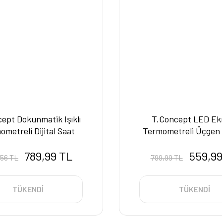
ept Dokunmatik Işıklı
T.Concept LED Ekr
metreli Dijital Saat
Termometreli Üçgen
Dijital Masa Saa
789,99 TL
559,99
,56 TL
799,99 TL
TÜKENDİ
TÜKENDİ