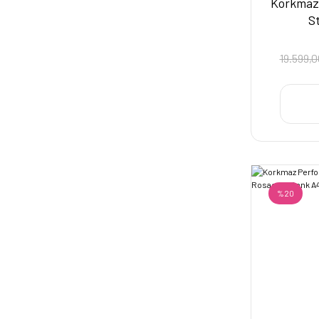
Korkmaz 
S
19.599,0
%20