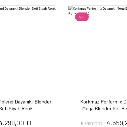
%20
iblend Dayanıklı Blender
Korkmaz Performix Da
Seti Siyah Renk
Mega Blender Set Be
A449-02
4.299,00 TL
4.559,
5.699,00 TL