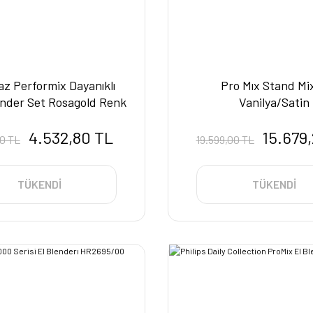
z Performix Dayanıklı
Pro Mıx Stand Mi
nder Set Rosagold Renk
Vanilya/Satin
A449-01
4.532,80 TL
15.679
00 TL
19.599,00 TL
TÜKENDİ
TÜKENDİ