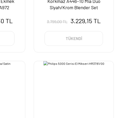
l Ekmek
Korkmaz A446-10 Mia Duo
 A972
Siyah/Krom Blender Set
30 TL
3.229,15 TL
3.799,00 TL
TÜKENDİ