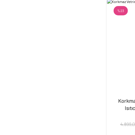
%23
Korkmaz
Isıt
4.899,