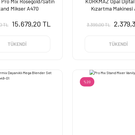
Pro Mix Rosegold/Satin
KORKMAZ Opal Dijita
tand Mikser A470
Kızartma Makinesi
15.679,20 TL
2.379,
0 TL
3.399,00 TL
TÜKENDİ
TÜKENDİ
%20