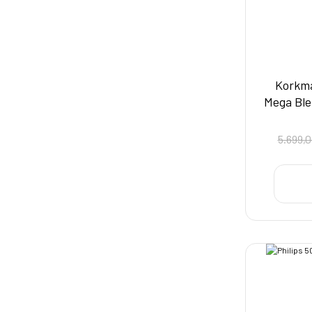
Korkma
Mega Ble
5.699,