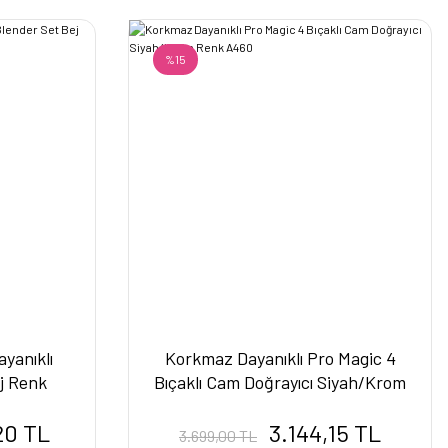
%15
yanıklı
Korkmaz Dayanıklı Pro Magic 4
j Renk
Bıçaklı Cam Doğrayıcı Siyah/Krom
Renk A460
20 TL
3.144,15 TL
3.699,00 TL