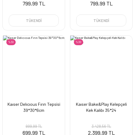
799,99 TL
799,99 TL
TÜKENDİ
TÜKENDİ
%30
%30
Kaıser Delıcıous Fırın Tepsisi
Kaıser Bake&Play Kelepçeli
39*30*6cm
Kek Kalıbı 35*24
999,99 TL
3.428,56 TL
699,99 TL
2.399,99 TL