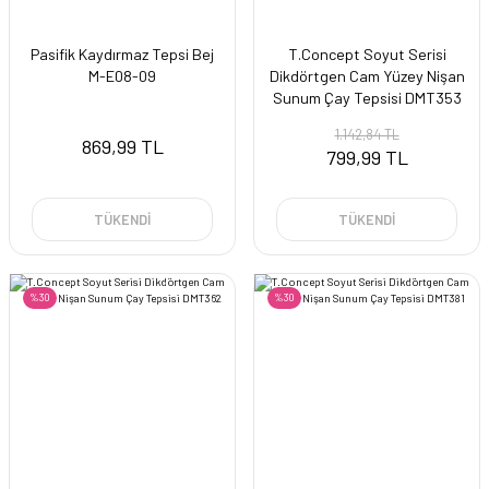
Pasifik Kaydırmaz Tepsi Bej
T.Concept Soyut Serisi
M-E08-09
Dikdörtgen Cam Yüzey Nişan
Sunum Çay Tepsisi DMT353
1.142,84 TL
869,99 TL
799,99 TL
TÜKENDİ
TÜKENDİ
%30
%30