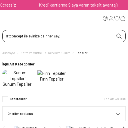
Kredi kartlarına 9 aya varan taksit avantajı
Anasayfa
Sofra ve Mutfak
Servis ve Sunum
Tepsiler
İlgili Alt Kategoriler
Fırın Tepsileri
Sunum Tepsileri
Stoktakiler
Toplam 38 ürün