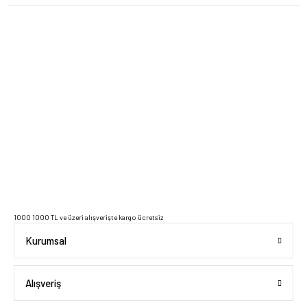
2023 Copyright IdeaSoft - Tüm Hakları Saklıdır.
1000 1000 TL ve üzeri alışverişte kargo ücretsiz
Kurumsal
Alışveriş