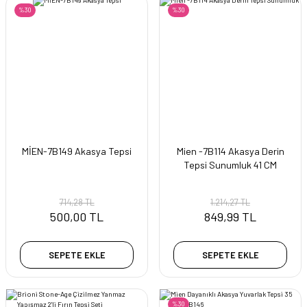
%30
%30
MİEN-7B149 Akasya Tepsi
Mien -7B114 Akasya Derin
Tepsi Sunumluk 41 CM
714,28 TL
1.214,27 TL
500,00 TL
849,99 TL
SEPETE EKLE
SEPETE EKLE
%30