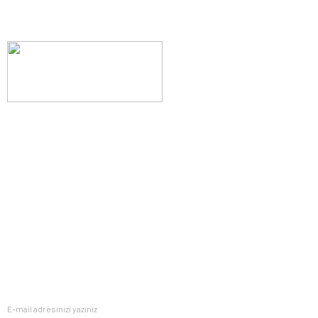
Evinizin konforunu artıran fırsatlar, şimdi e-postanızda!
Yenilik ve kaliteyi keşfedin, üyelerimize özel indirimler ve trend
ipuçlarıyla yaşam alanlarınızı baştan yaratın.