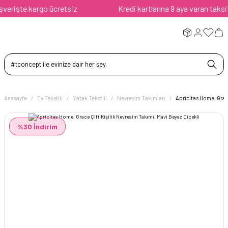
rişte kargo ücretsiz
Kredi kartlarına 9 aya varan taksit av
Anasayfa
Ev Tekstili
Yatak Tekstili
Nevresim Takımları
Apricitas Home, Grace
%30 İndirim