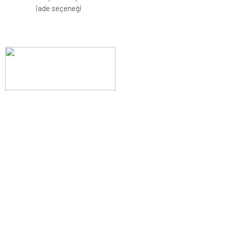
iade seçeneği
Evinizin konforunu artıran fırsatlar, şimdi e-postanızda!
Yenilik ve kaliteyi keşfedin, üyelerimize özel indirimler ve trend
ipuçlarıyla yaşam alanlarınızı baştan yaratın.