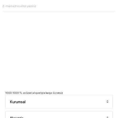
2023 Copyright IdeaSoft - Tüm Hakları Saklıdır.
1000 1000 TL ve üzeri alışverişte kargo ücretsiz
Kurumsal