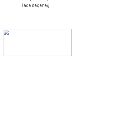
iade seçeneği
Evinizin konforunu artıran fırsatlar, şimdi e-postanızda!
Yenilik ve kaliteyi keşfedin, üyelerimize özel indirimler ve trend
ipuçlarıyla yaşam alanlarınızı baştan yaratın.