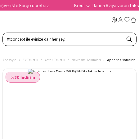
erişte kargo ücretsiz
Kredi kartlarına 9 aya varan taksit a
Anasayfa
Ev Tekstili
Yatak Tekstili
Nevresim Takımları
Apricitas Home Maude
%30 İndirim