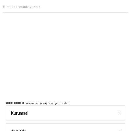
2023 Copyright IdeaSoft - Tüm Hakları Saklıdır.
1000 1000 TL ve üzeri alışverişte kargo ücretsiz
Kurumsal