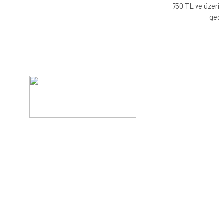
750 TL ve üzeri
geç
Evinizin konforunu artıran fırsatlar, şimdi e-postanızd