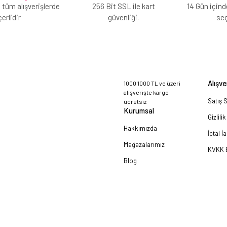
 tüm alışverişlerde
256 Bit SSL ile kart
14 Gün içind
erlidir
güvenliği.
se
Alışve
1000 1000 TL ve üzeri
alışverişte kargo
Satış 
ücretsiz
Kurumsal
Gizlili
Hakkımızda
İptal İ
Mağazalarımız
KVKK B
Blog
a!