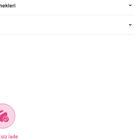
nekleri
siz İade