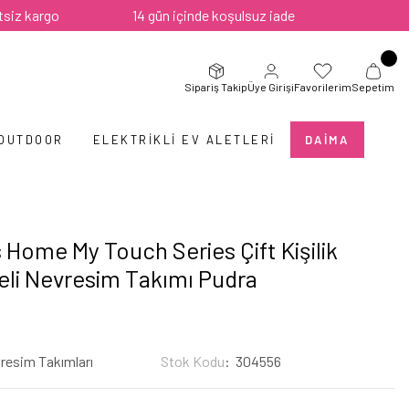
rgo
14 gün içinde koşulsuz iade
Sipariş Takip
Üye Girişi
Favorilerim
Sepetim
 OUTDOOR
ELEKTRIKLI EV ALETLERI
DAIMA
s Home My Touch Series Çift Kişilik
eli Nevresim Takımı Pudra
resim Takımları
Stok Kodu
304556