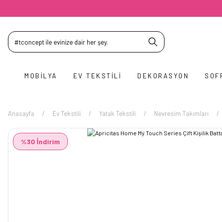
MOBILYA
EV TEKSTILI
DEKORASYON
SOF
Anasayfa
Ev Tekstili
Yatak Tekstili
Nevresim Takımları
%30 İndirim