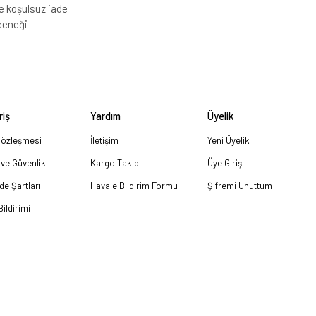
e koşulsuz iade
çeneği
riş
Yardım
Üyelik
Sözleşmesi
İletişim
Yeni Üyelik
k ve Güvenlik
Kargo Takibi
Üye Girişi
ade Şartları
Havale Bildirim Formu
Şifremi Unuttum
ildirimi