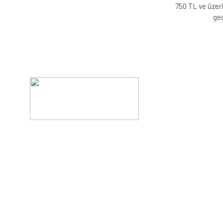
750 TL ve üzeri
geç
Evinizin konforunu artıran fırsatlar, şimdi e-postanızd