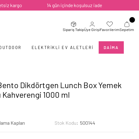
argo
14 gün içinde koşulsuz iade
Sipariş Takip
Üye Girişi
Favorilerim
Sepetim
 OUTDOOR
ELEKTRIKLI EV ALETLERI
DAIMA
 Bento Dikdörtgen Lunch Box Yemek
 Kahverengi 1000 ml
lama Kapları
Stok Kodu
500144