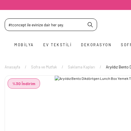
MOBILYA
EV TEKSTILI
DEKORASYON
SOF
Anasayfa
Sofra ve Mutfak
Saklama Kapları
Aryıldız Bento
%30 İndirim