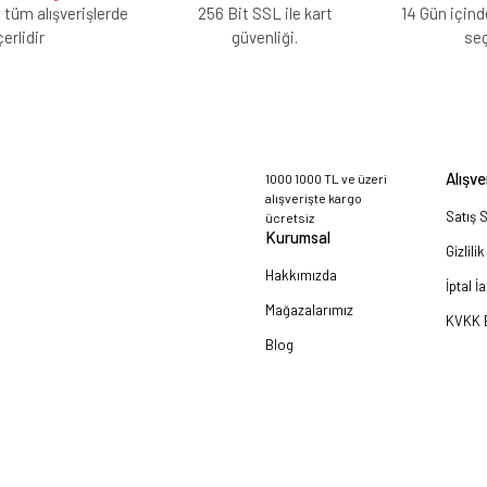
 tüm alışverişlerde
256 Bit SSL ile kart
14 Gün içind
erlidir
güvenliği.
se
Alışve
1000 1000 TL ve üzeri
alışverişte kargo
Satış 
ücretsiz
Kurumsal
Gizlili
Hakkımızda
İptal İ
Mağazalarımız
KVKK B
Blog
a!