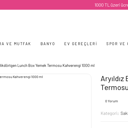
1000 TL üzeri ücretsiz k
RA VE MUTFAK
BANYO
EV GEREÇLERI
SPOR VE
 Dikdörtgen Lunch Box Yemek Termosu Kahverengi 1000 ml
Aryıldız
Termosu
0 Yorum
Kategori
Sak