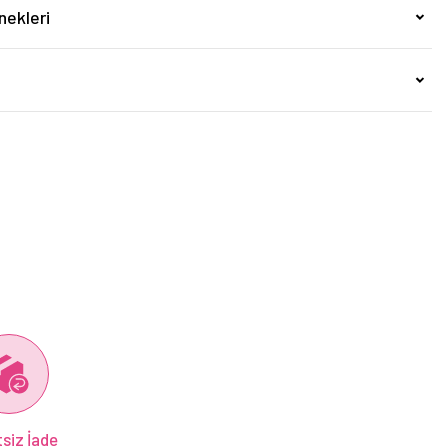
nekleri
siz İade