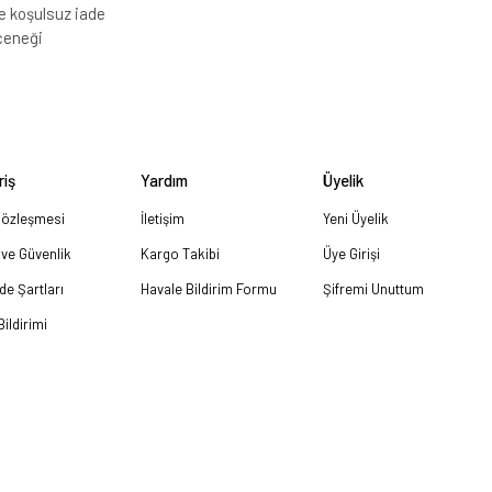
e koşulsuz iade
çeneği
riş
Yardım
Üyelik
Sözleşmesi
İletişim
Yeni Üyelik
k ve Güvenlik
Kargo Takibi
Üye Girişi
ade Şartları
Havale Bildirim Formu
Şifremi Unuttum
ildirimi