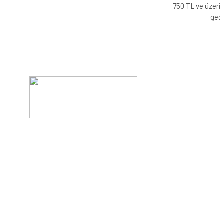
750 TL ve üzeri
geç
Evinizin konforunu artıran fırsatlar, şimdi e-postanızd