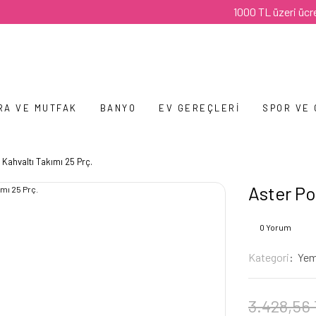
1000 TL üzeri ücretsiz k
RA VE MUTFAK
BANYO
EV GEREÇLERI
SPOR VE
 Kahvaltı Takımı 25 Prç.
Aster Po
0 Yorum
Kategori
Yem
3.428,56