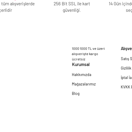
 tüm alışverişlerde
256 Bit SSL ile kart
14 Gün içind
erlidir
güvenliği.
se
Alışve
1000 1000 TL ve üzeri
alışverişte kargo
Satış 
ücretsiz
Kurumsal
Gizlili
Hakkımızda
İptal İ
Mağazalarımız
KVKK B
Blog
a!