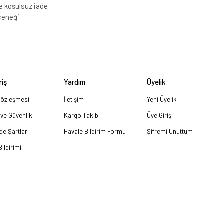
e koşulsuz iade
çeneği
riş
Yardım
Üyelik
Sözleşmesi
İletişim
Yeni Üyelik
k ve Güvenlik
Kargo Takibi
Üye Girişi
ade Şartları
Havale Bildirim Formu
Şifremi Unuttum
ildirimi