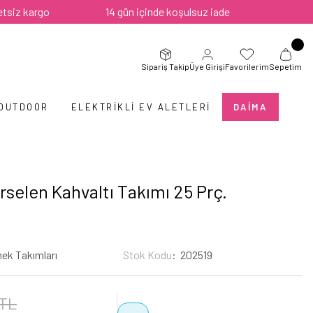
argo
14 gün içinde koşulsuz iade
Sipariş Takip
Üye Girişi
Favorilerim
Sepetim
 OUTDOOR
ELEKTRIKLI EV ALETLERI
DAIMA
rselen Kahvaltı Takımı 25 Prç.
ek Takımları
Stok Kodu
202519
 TL