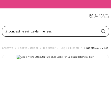
Anasayfa
Spor ve Outdoor
Bisikletler
Dağ Bisikletleri
Bisan Mtx7300 26 Jant 