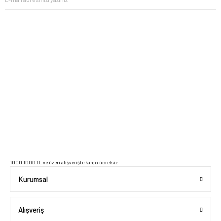
2023 Copyright IdeaSoft - Tüm Hakları Saklıdır.
1000 1000 TL ve üzeri alışverişte kargo ücretsiz
Kurumsal
Alışveriş