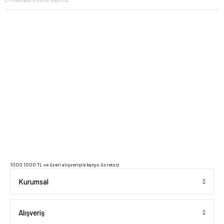
2023 Copyright IdeaSoft - Tüm Hakları Saklıdır.
1000 1000 TL ve üzeri alışverişte kargo ücretsiz
Kurumsal
Alışveriş