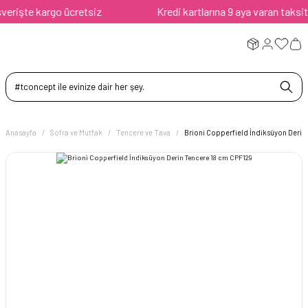
rişte kargo ücretsiz
Kredi kartlarına 9 aya varan taksit av
Anasayfa
Sofra ve Mutfak
Tencere ve Tava
Brioni Copperfield İndiksüyon Derin