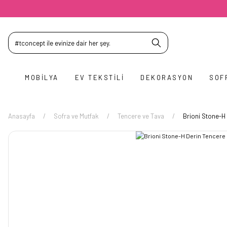
MOBILYA
EV TEKSTILI
DEKORASYON
SOF
Anasayfa
Sofra ve Mutfak
Tencere ve Tava
Brioni Stone-H