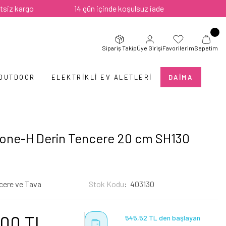
rgo
14 gün içinde koşulsuz iade
Sipariş Takip
Üye Girişi
Favorilerim
Sepetim
 OUTDOOR
ELEKTRIKLI EV ALETLERI
DAIMA
tone-H Derin Tencere 20 cm SH130
cere ve Tava
Stok Kodu
403130
,00 TL
545,52 TL den başlayan