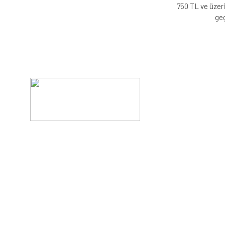
750 TL ve üzeri
geç
Evinizin konforunu artıran fırsatlar, şimdi e-postanızd