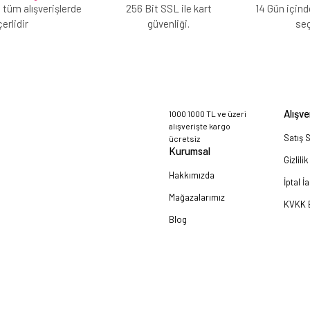
 tüm alışverişlerde
256 Bit SSL ile kart
14 Gün içind
erlidir
güvenliği.
se
Alışve
1000 1000 TL ve üzeri
alışverişte kargo
Satış 
ücretsiz
Kurumsal
Gizlili
Hakkımızda
İptal İ
Mağazalarımız
KVKK B
Blog
a!