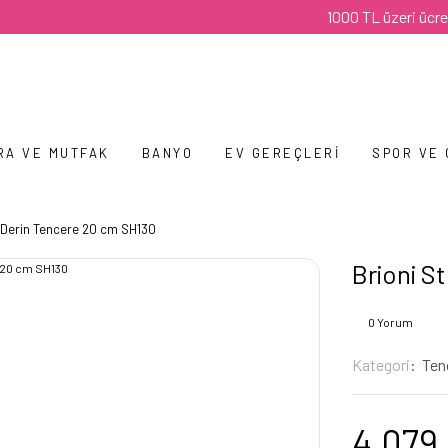
1000 TL üzeri ücretsiz ka
RA VE MUTFAK
BANYO
EV GEREÇLERI
SPOR VE
 Derin Tencere 20 cm SH130
Brioni S
0 Yorum
Kategori
Ten
4.079