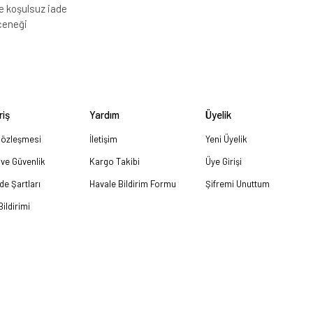
e koşulsuz iade
çeneği
riş
Yardım
Üyelik
Sözleşmesi
İletişim
Yeni Üyelik
k ve Güvenlik
Kargo Takibi
Üye Girişi
ade Şartları
Havale Bildirim Formu
Şifremi Unuttum
ildirimi