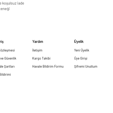
e koşulsuz iade
çeneği
riş
Yardım
Üyelik
Sözleşmesi
İletişim
Yeni Üyelik
k ve Güvenlik
Kargo Takibi
Üye Girişi
ade Şartları
Havale Bildirim Formu
Şifremi Unuttum
ildirimi