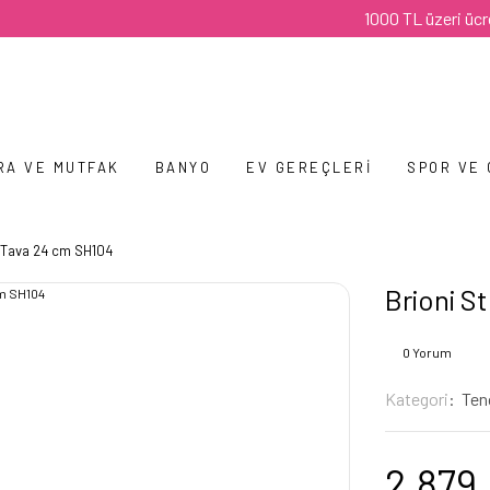
1000 TL üzeri ücretsiz k
RA VE MUTFAK
BANYO
EV GEREÇLERI
SPOR VE
 Tava 24 cm SH104
Brioni S
0 Yorum
Kategori
Ten
2.879