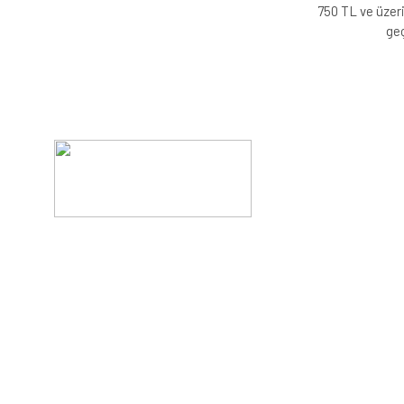
750 TL ve üzeri
geç
Evinizin konforunu artıran fırsatlar, şimdi e-postanızd