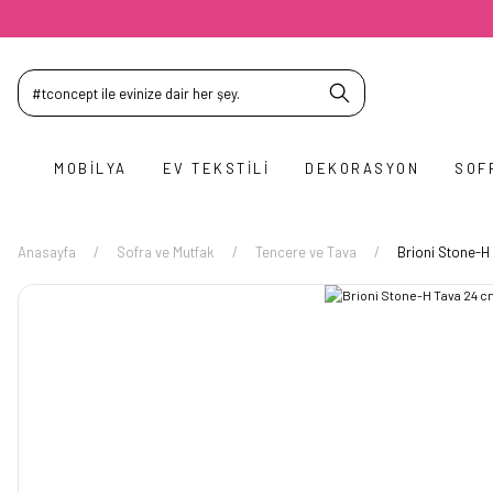
MOBILYA
EV TEKSTILI
DEKORASYON
SOF
Anasayfa
Sofra ve Mutfak
Tencere ve Tava
Brioni Stone-H