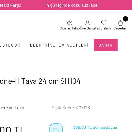
argo
14 gün içinde koşulsuz iade
Sipariş Takip
Üye Girişi
Favorilerim
Sepetim
 OUTDOOR
ELEKTRIKLI EV ALETLERI
DAIMA
tone-H Tava 24 cm SH104
cere ve Tava
Stok Kodu
403126
,00 TL
385,03 TL den başlayan