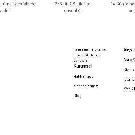
 tüm alışverişlerde
256 Bit SSL ile kart
14 Gün içind
erlidir
güvenliği.
se
Alışve
1000 1000 TL ve üzeri
alışverişte kargo
Satış 
ücretsiz
Kurumsal
Gizlili
Hakkımızda
İptal İ
Mağazalarımız
KVKK B
Blog
a!