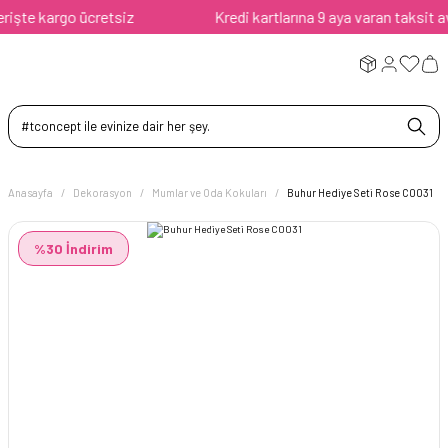
işte kargo ücretsiz
Kredi kartlarına 9 aya varan taksit avan
Anasayfa
Dekorasyon
Mumlar ve Oda Kokuları
Buhur Hediye Seti Rose C0031
%30 İndirim