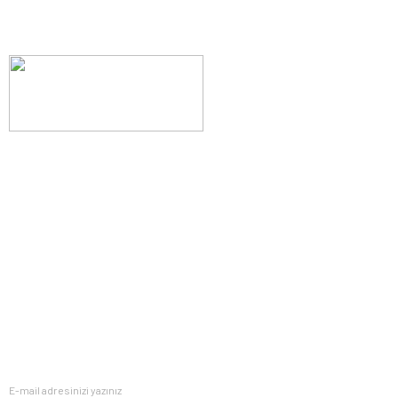
Evinizin konforunu artıran fırsatlar, şimdi e-postanızda!
Yenilik ve kaliteyi keşfedin, üyelerimize özel indirimler ve trend
ipuçlarıyla yaşam alanlarınızı baştan yaratın.