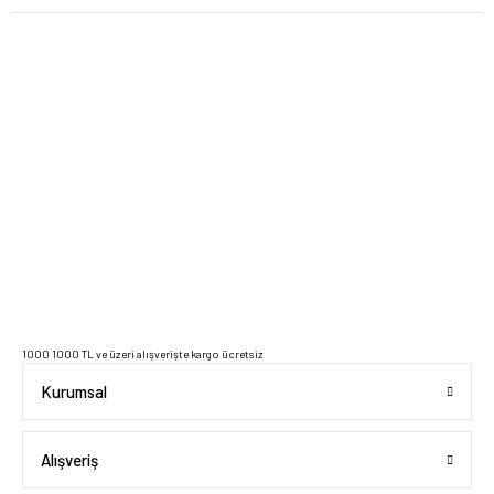
2023 Copyright IdeaSoft - Tüm Hakları Saklıdır.
1000 1000 TL ve üzeri alışverişte kargo ücretsiz
Kurumsal
Alışveriş