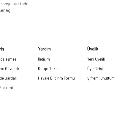
e koşulsuz iade
çeneği
riş
Yardım
Üyelik
Sözleşmesi
İletişim
Yeni Üyelik
k ve Güvenlik
Kargo Takibi
Üye Girişi
ade Şartları
Havale Bildirim Formu
Şifremi Unuttum
ildirimi