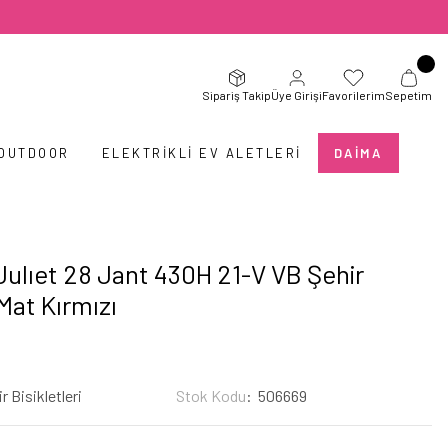
Sipariş Takip
Üye Girişi
Favorilerim
Sepetim
 OUTDOOR
ELEKTRIKLI EV ALETLERI
DAIMA
Julıet 28 Jant 430H 21-V VB Şehir
 Mat Kırmızı
r Bisikletleri
Stok Kodu
506669