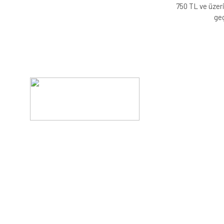
750 TL ve üzeri
geç
Evinizin konforunu artıran fırsatlar, şimdi e-postanızd