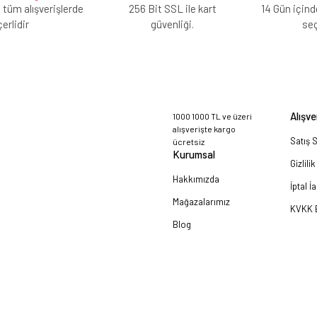
 tüm alışverişlerde
256 Bit SSL ile kart
14 Gün içind
erlidir
güvenliği.
se
Alışve
1000 1000 TL ve üzeri
alışverişte kargo
Satış 
ücretsiz
Kurumsal
Gizlili
Hakkımızda
İptal İ
Mağazalarımız
KVKK B
Blog
a!