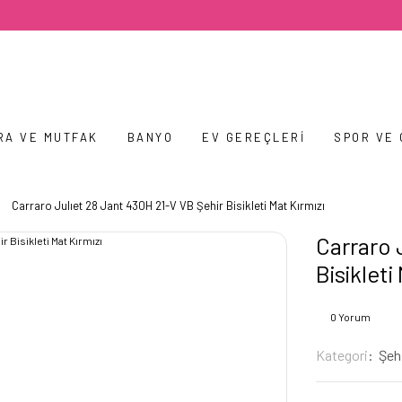
RA VE MUTFAK
BANYO
EV GEREÇLERI
SPOR VE
Carraro Julıet 28 Jant 430H 21-V VB Şehir Bisikleti Mat Kırmızı
Carraro 
Bisikleti
0 Yorum
Kategori
Şehi