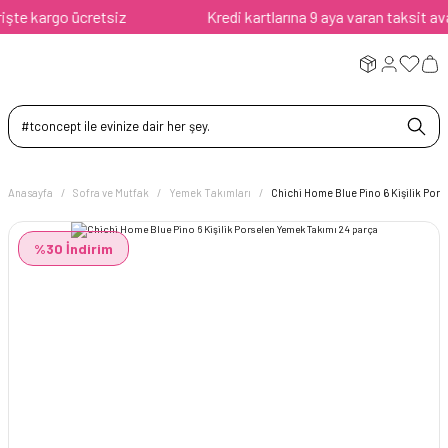
e kargo ücretsiz
Kredi kartlarına 9 aya varan taksit avanta
Anasayfa
Sofra ve Mutfak
Yemek Takımları
Chichi Home Blue Pino 6 Kişilik Por
%30 İndirim