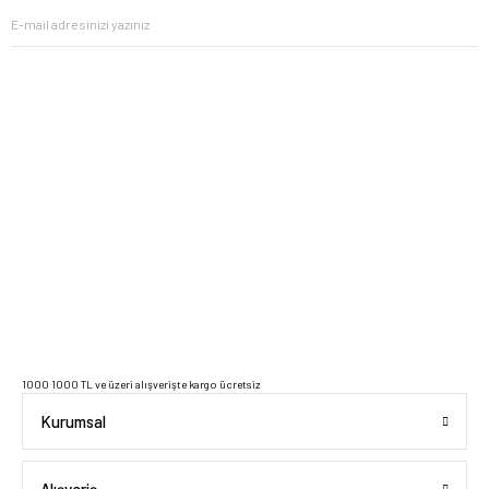
2023 Copyright IdeaSoft - Tüm Hakları Saklıdır.
1000 1000 TL ve üzeri alışverişte kargo ücretsiz
Kurumsal