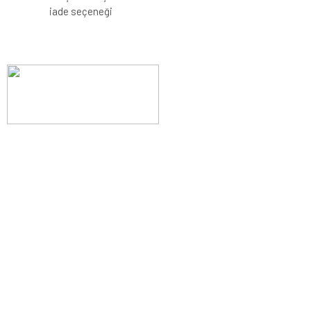
iade seçeneği
Evinizin konforunu artıran fırsatlar, şimdi e-postanızda!
Yenilik ve kaliteyi keşfedin, üyelerimize özel indirimler ve trend
ipuçlarıyla yaşam alanlarınızı baştan yaratın.