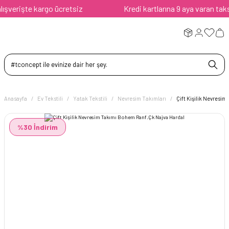
verişte kargo ücretsiz
Kredi kartlarına 9 aya varan taksit 
Anasayfa
Ev Tekstili
Yatak Tekstili
Nevresim Takımları
Çift Kişilik Nevresi
%30 İndirim