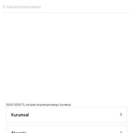
2023 Copyright IdeaSoft - Tüm Hakları Saklıdır.
1000 1000 TL ve üzeri alışverişte kargo ücretsiz
Kurumsal