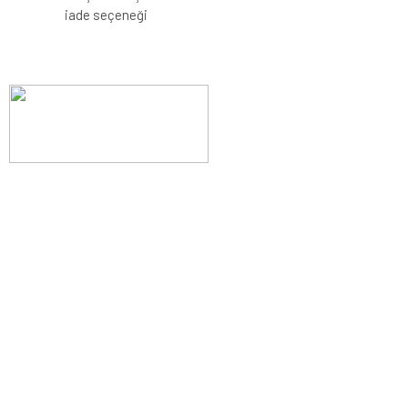
iade seçeneği
Evinizin konforunu artıran fırsatlar, şimdi e-postanızda!
Yenilik ve kaliteyi keşfedin, üyelerimize özel indirimler ve trend
ipuçlarıyla yaşam alanlarınızı baştan yaratın.