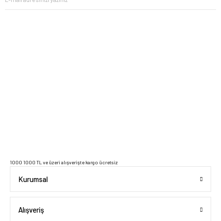
2023 Copyright IdeaSoft - Tüm Hakları Saklıdır.
1000 1000 TL ve üzeri alışverişte kargo ücretsiz
Kurumsal
Alışveriş