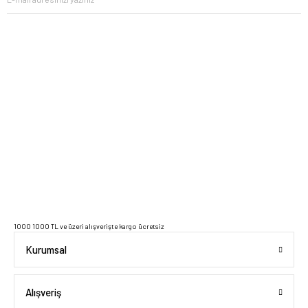
2023 Copyright IdeaSoft - Tüm Hakları Saklıdır.
1000 1000 TL ve üzeri alışverişte kargo ücretsiz
Kurumsal
Alışveriş