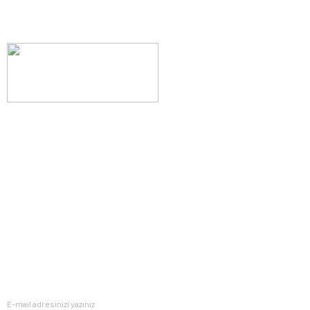
Evinizin konforunu artıran fırsatlar, şimdi e-postanızda!
Yenilik ve kaliteyi keşfedin, üyelerimize özel indirimler ve trend
ipuçlarıyla yaşam alanlarınızı baştan yaratın.