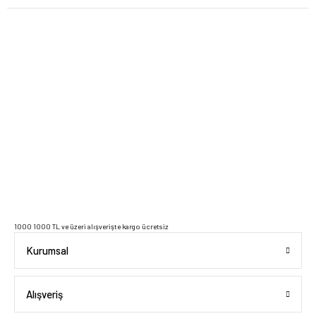
2023 Copyright IdeaSoft - Tüm Hakları Saklıdır.
1000 1000 TL ve üzeri alışverişte kargo ücretsiz
Kurumsal
Alışveriş