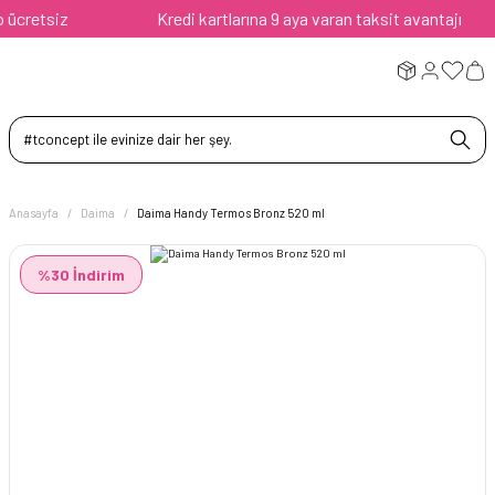
retsiz
Kredi kartlarına 9 aya varan taksit avantajı
Anasayfa
Daima
Daima Handy Termos Bronz 520 ml
%30 İndirim