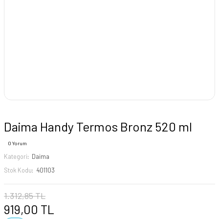
Daima Handy Termos Bronz 520 ml
0 Yorum
Kategori
Daima
Stok Kodu
401103
1.312,85 TL
919,00 TL