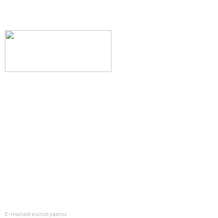
Evinizin konforunu artıran fırsatlar, şimdi e-postanızda!
Yenilik ve kaliteyi keşfedin, üyelerimize özel indirimler ve trend
ipuçlarıyla yaşam alanlarınızı baştan yaratın.