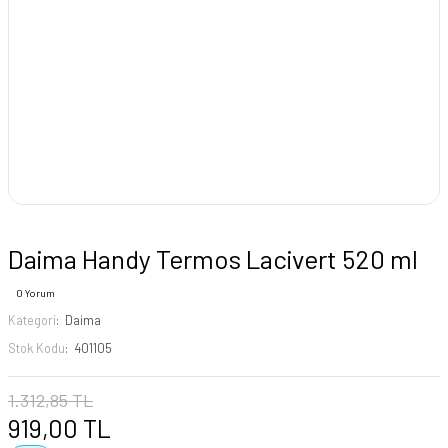
Daima Handy Termos Lacivert 520 ml
0 Yorum
Kategori
Daima
Stok Kodu
401105
1.312,85 TL
919,00 TL