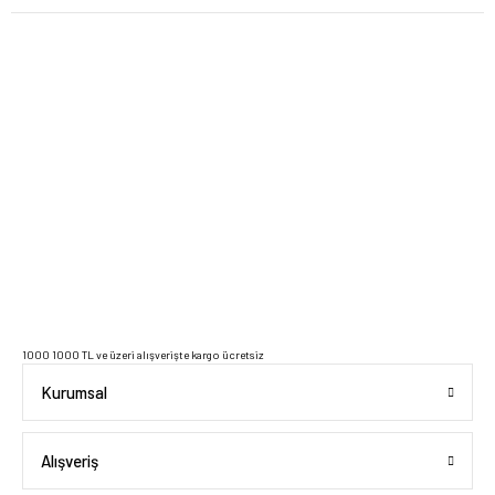
2023 Copyright IdeaSoft - Tüm Hakları Saklıdır.
1000 1000 TL ve üzeri alışverişte kargo ücretsiz
Kurumsal
Alışveriş