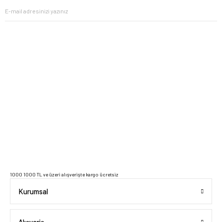
2023 Copyright IdeaSoft - Tüm Hakları Saklıdır.
1000 1000 TL ve üzeri alışverişte kargo ücretsiz
Kurumsal