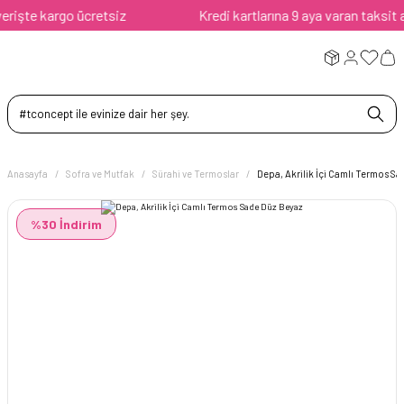
işte kargo ücretsiz
Kredi kartlarına 9 aya varan taksit avan
Anasayfa
Sofra ve Mutfak
Sürahi ve Termoslar
Depa, Akrilik İçi Camlı Termos S
%30 İndirim