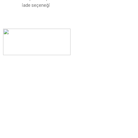
iade seçeneği
Evinizin konforunu artıran fırsatlar, şimdi e-postanızda!
Yenilik ve kaliteyi keşfedin, üyelerimize özel indirimler ve trend
ipuçlarıyla yaşam alanlarınızı baştan yaratın.