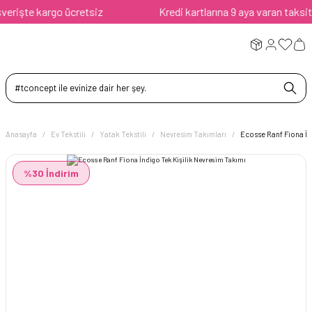
rişte kargo ücretsiz
Kredi kartlarına 9 aya varan taksit av
Anasayfa
Ev Tekstili
Yatak Tekstili
Nevresim Takımları
Ecosse Ranf Fiona İn
%30 İndirim