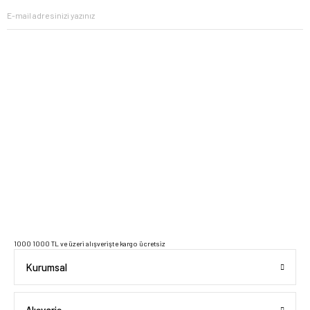
2023 Copyright IdeaSoft - Tüm Hakları Saklıdır.
1000 1000 TL ve üzeri alışverişte kargo ücretsiz
Kurumsal