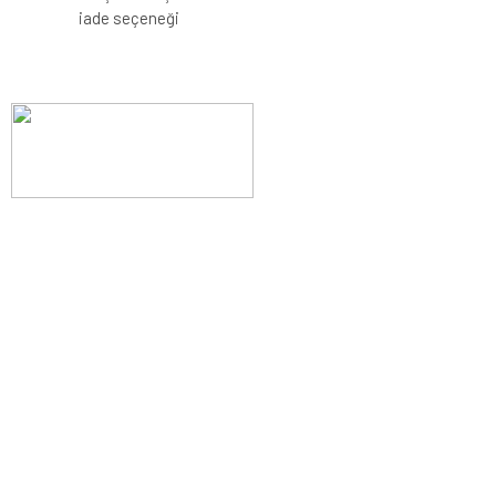
iade seçeneği
Evinizin konforunu artıran fırsatlar, şimdi e-postanızda!
Yenilik ve kaliteyi keşfedin, üyelerimize özel indirimler ve trend
ipuçlarıyla yaşam alanlarınızı baştan yaratın.