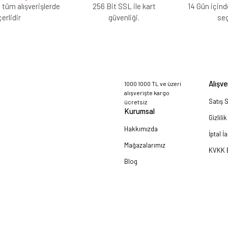
 tüm alışverişlerde
256 Bit SSL ile kart
14 Gün içind
erlidir
güvenliği.
se
Alışve
1000 1000 TL ve üzeri
alışverişte kargo
Satış 
ücretsiz
Kurumsal
Gizlili
Hakkımızda
İptal İ
Mağazalarımız
KVKK B
Blog
a!