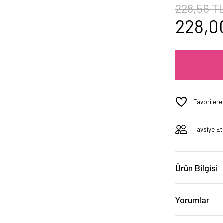
228,56 T
228,0
Tavsiye Et
Ürün Bilgisi
Yorumlar