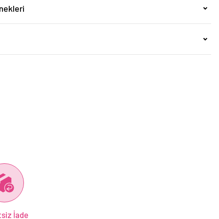
nekleri
siz İade