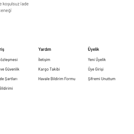
e koşulsuz iade
çeneği
riş
Yardım
Üyelik
Sözleşmesi
İletişim
Yeni Üyelik
k ve Güvenlik
Kargo Takibi
Üye Girişi
ade Şartları
Havale Bildirim Formu
Şifremi Unuttum
ildirimi