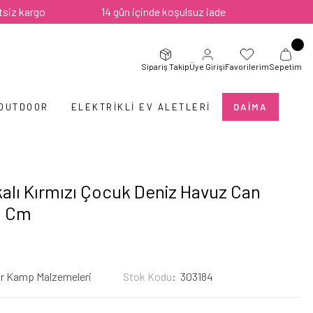
rgo
14 gün içinde koşulsuz iade
Sipariş Takip
Üye Girişi
Favorilerim
Sepetim
 OUTDOOR
ELEKTRIKLI EV ALETLERI
DAIMA
kalı Kırmızı Çocuk Deniz Havuz Can
0 Cm
r Kamp Malzemeleri
Stok Kodu
303184