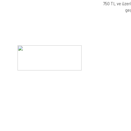
750 TL ve üzeri
geç
Evinizin konforunu artıran fırsatlar, şimdi e-postanızd