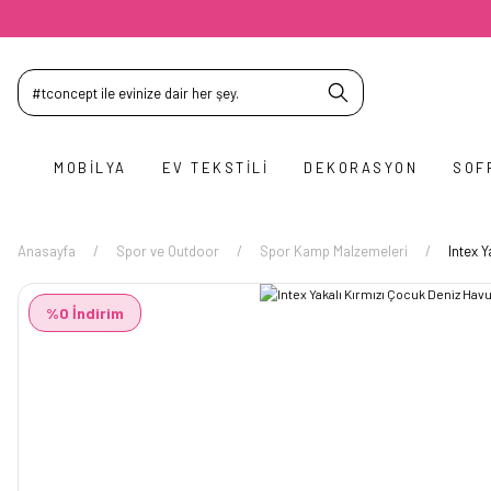
MOBILYA
EV TEKSTILI
DEKORASYON
SOF
Anasayfa
Spor ve Outdoor
Spor Kamp Malzemeleri
Intex 
%0 İndirim