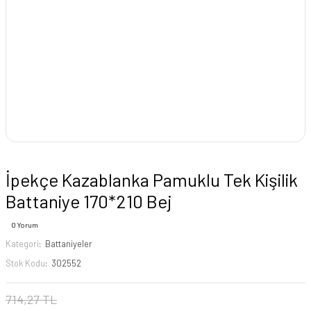
İpekçe Kazablanka Pamuklu Tek Kişilik
Battaniye 170*210 Bej
0 Yorum
Kategori
Battaniyeler
Stok Kodu
302552
714,27 TL