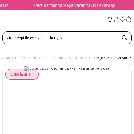
z
Kredi kartlarına 9 aya varan taksit avantajı
Anasayfa
Ev Tekstili
Yatak Tekstili
Battaniyeler
İpekçe Kazablanka Pamuklu T
%30 İndirim