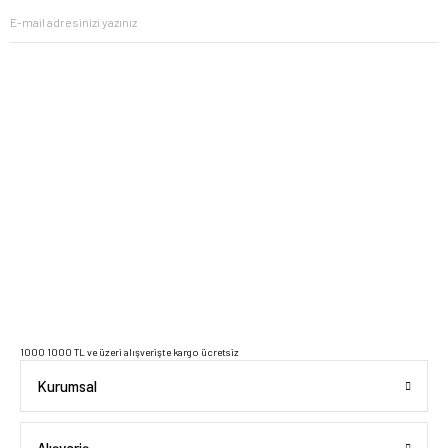
2023 Copyright IdeaSoft - Tüm Hakları Saklıdır.
1000 1000 TL ve üzeri alışverişte kargo ücretsiz
Kurumsal