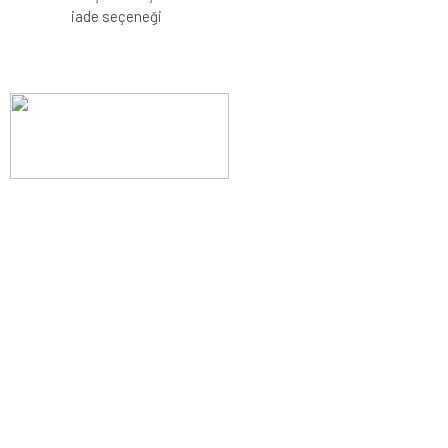
iade seçeneği
Evinizin konforunu artıran fırsatlar, şimdi e-postanızda!
Yenilik ve kaliteyi keşfedin, üyelerimize özel indirimler ve trend
ipuçlarıyla yaşam alanlarınızı baştan yaratın.