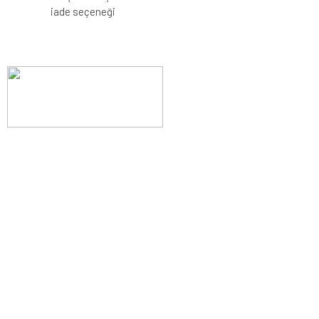
iade seçeneği
Evinizin konforunu artıran fırsatlar, şimdi e-postanızda!
Yenilik ve kaliteyi keşfedin, üyelerimize özel indirimler ve trend
ipuçlarıyla yaşam alanlarınızı baştan yaratın.