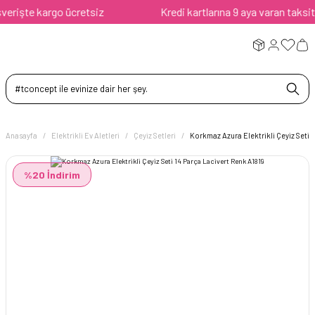
rişte kargo ücretsiz
Kredi kartlarına 9 aya varan taksit av
Anasayfa
Elektrikli Ev Aletleri
Çeyiz Setleri
Korkmaz Azura Elektrikli Çeyiz Seti 
%20 İndirim