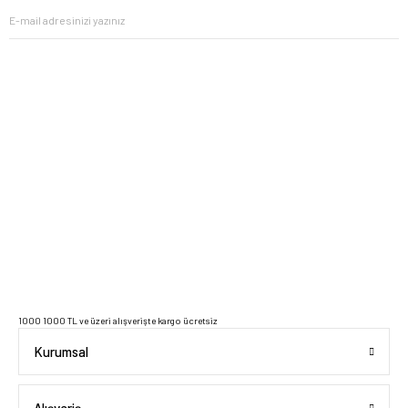
2023 Copyright IdeaSoft - Tüm Hakları Saklıdır.
1000 1000 TL ve üzeri alışverişte kargo ücretsiz
Kurumsal