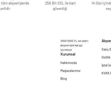
 tüm alışverişlerde
256 Bit SSL ile kart
14 Gün içind
erlidir
güvenliği.
se
Alışve
1000 1000 TL ve üzeri
alışverişte kargo
Satış 
ücretsiz
Kurumsal
Gizlili
Hakkımızda
İptal İ
Mağazalarımız
KVKK B
Blog
a!