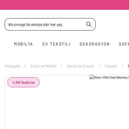
MOBILYA
EV TEKSTILI
DEKORASYON
SOF
Anasayfa
Sofra ve Mutfak
Servis ve Sunum
Kaseler
%30 İndirim