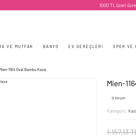
1000 TL üzeri ücretsiz ka
RA VE MUTFAK
BANYO
EV GEREÇLERI
SPOR VE
Mien-1164 Oval Bambu Kase
Mien-11
0 Yorum
Kategori
Kas
1.157,13 T