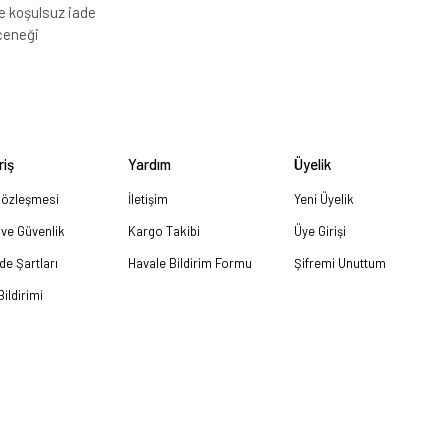
e koşulsuz iade
çeneği
riş
Yardım
Üyelik
Sözleşmesi
İletişim
Yeni Üyelik
k ve Güvenlik
Kargo Takibi
Üye Girişi
ade Şartları
Havale Bildirim Formu
Şifremi Unuttum
ildirimi