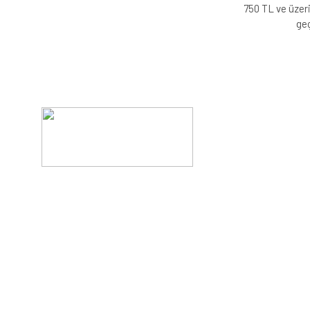
750 TL ve üzeri
geç
Evinizin konforunu artıran fırsatlar, şimdi e-postanızd