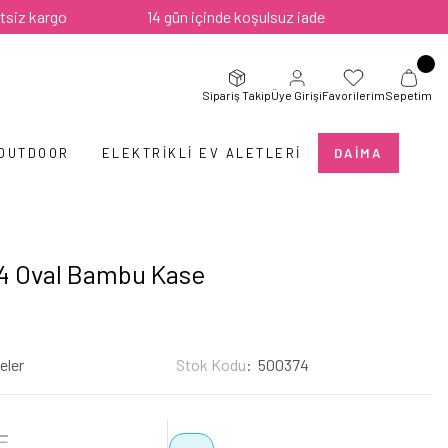
rgo
14 gün içinde koşulsuz iade
Sipariş Takip
Üye Girişi
Favorilerim
Sepetim
 OUTDOOR
ELEKTRIKLI EV ALETLERI
DAIMA
64 Oval Bambu Kase
eler
Stok Kodu
500374
L