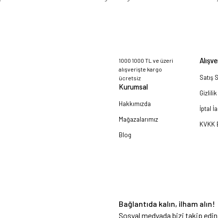
Alışve
1000 1000 TL ve üzeri
alışverişte kargo
Satış 
ücretsiz
Kurumsal
Gizlili
Hakkımızda
İptal İ
Mağazalarımız
KVKK B
Blog
a!
Bağlantıda kalın, ilham alın!
Sosyal medyada bizi takip edin 