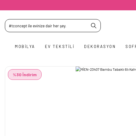
MOBILYA
EV TEKSTILI
DEKORASYON
SOF
%30 İndirim