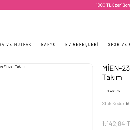
1000 TL üzeri ücretsiz k
RA VE MUTFAK
BANYO
EV GEREÇLERI
SPOR VE
MİEN-234
Takımı
0 Yorum
Stok Kodu
5
1.142,84 