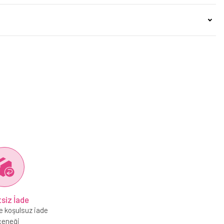
siz İade
e koşulsuz iade
çeneği