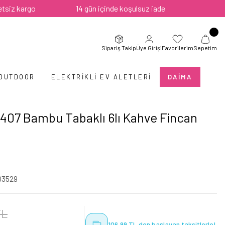
argo
14 gün içinde koşulsuz iade
Sipariş Takip
Üye Girişi
Favorilerim
Sepetim
 OUTDOOR
ELEKTRIKLI EV ALETLERI
DAIMA
07 Bambu Tabaklı 6lı Kahve Fincan
03529
TL
106,99 TL den başlayan taksitlerle!