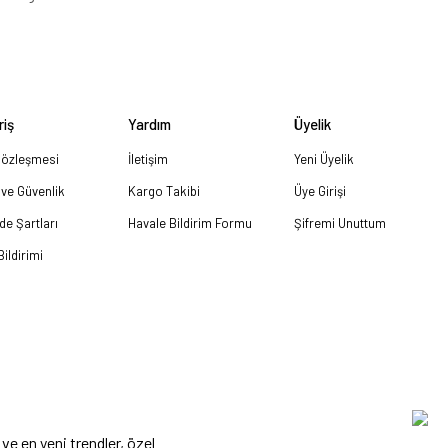
riş
Yardım
Üyelik
Sözleşmesi
İletişim
Yeni Üyelik
k ve Güvenlik
Kargo Takibi
Üye Girişi
ade Şartları
Havale Bildirim Formu
Şifremi Unuttum
ildirimi
ve en yeni trendler, özel