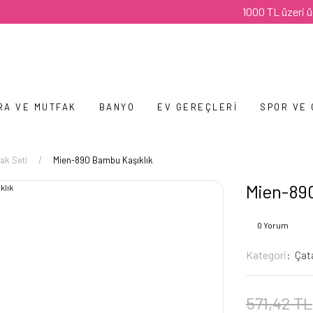
1000 TL üzeri ücretsiz
RA VE MUTFAK
BANYO
EV GEREÇLERI
SPOR VE
ak Seti
Mien-890 Bambu Kaşıklık
Mien-89
0 Yorum
Kategori
Çat
571,42 TL