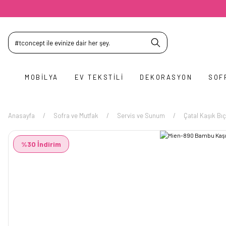
MOBILYA
EV TEKSTILI
DEKORASYON
SOF
Anasayfa
Sofra ve Mutfak
Servis ve Sunum
Çatal Kaşık Bıç
%30 İndirim