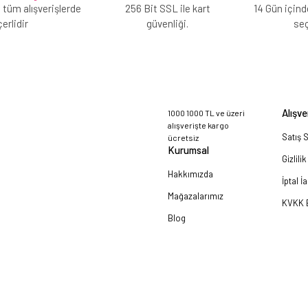
 tüm alışverişlerde
256 Bit SSL ile kart
14 Gün içind
erlidir
güvenliği.
se
Alışve
1000 1000 TL ve üzeri
alışverişte kargo
Satış 
ücretsiz
Kurumsal
Gizlili
Hakkımızda
İptal İ
Mağazalarımız
KVKK B
Blog
a!