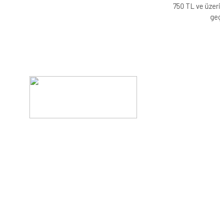
750 TL ve üzeri
geç
Evinizin konforunu artıran fırsatlar, şimdi e-postanızd