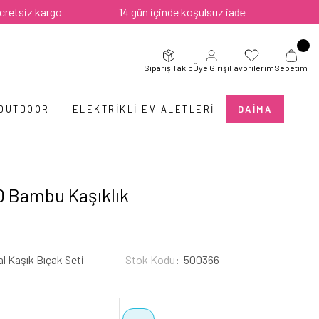
 kargo
14 gün içinde koşulsuz iade
Sipariş Takip
Üye Girişi
Favorilerim
Sepetim
 OUTDOOR
ELEKTRIKLI EV ALETLERI
DAIMA
0 Bambu Kaşıklık
al Kaşık Bıçak Seti
Stok Kodu
500366