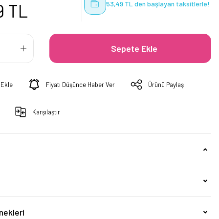
53,49 TL den başlayan taksitlerle!
9 TL
Sepete Ekle
Fiyatı Düşünce Haber Ver
Ürünü Paylaş
Karşılaştır
nekleri