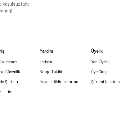
e koşulsuz iade
çeneği
riş
Yardım
Üyelik
Sözleşmesi
İletişim
Yeni Üyelik
k ve Güvenlik
Kargo Takibi
Üye Girişi
ade Şartları
Havale Bildirim Formu
Şifremi Unuttum
ildirimi