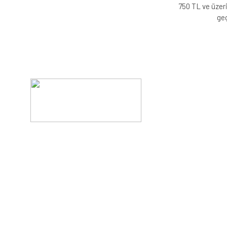
750 TL ve üzeri
geç
Evinizin konforunu artıran fırsatlar, şimdi e-postanızd