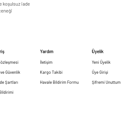
e koşulsuz iade
çeneği
riş
Yardım
Üyelik
Sözleşmesi
İletişim
Yeni Üyelik
k ve Güvenlik
Kargo Takibi
Üye Girişi
ade Şartları
Havale Bildirim Formu
Şifremi Unuttum
ildirimi