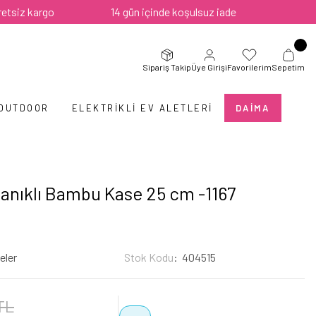
kargo
14 gün içinde koşulsuz iade
Sipariş Takip
Üye Girişi
Favorilerim
Sepetim
 OUTDOOR
ELEKTRIKLI EV ALETLERI
DAIMA
anıklı Bambu Kase 25 cm -1167
eler
Stok Kodu
404515
TL