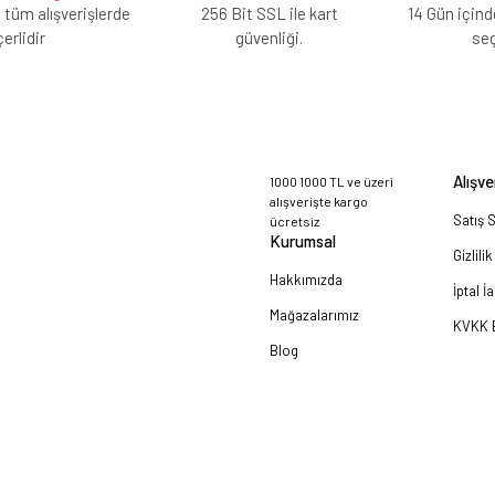
 tüm alışverişlerde
256 Bit SSL ile kart
14 Gün içind
erlidir
güvenliği.
se
Alışve
1000 1000 TL ve üzeri
alışverişte kargo
Satış 
ücretsiz
Kurumsal
Gizlili
Hakkımızda
İptal İ
Mağazalarımız
KVKK B
Blog
a!