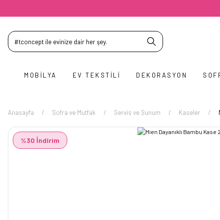
MOBILYA
EV TEKSTILI
DEKORASYON
SOF
Anasayfa
Sofra ve Mutfak
Servis ve Sunum
Kaseler
%30 İndirim