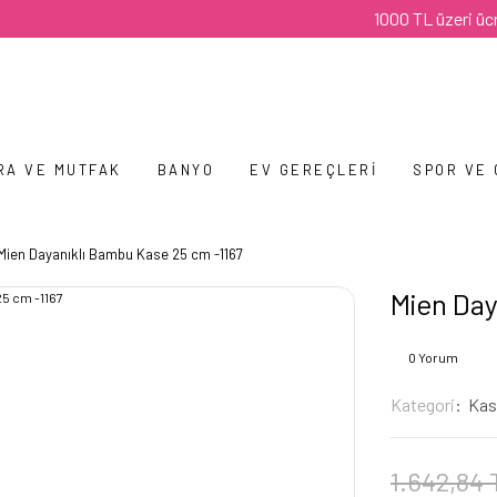
1000 TL üzeri ücretsiz 
RA VE MUTFAK
BANYO
EV GEREÇLERI
SPOR VE
Mien Dayanıklı Bambu Kase 25 cm -1167
Mien Day
0 Yorum
Kategori
Kas
1.642,84 