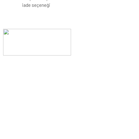
iade seçeneği
Evinizin konforunu artıran fırsatlar, şimdi e-postanızda!
Yenilik ve kaliteyi keşfedin, üyelerimize özel indirimler ve trend
ipuçlarıyla yaşam alanlarınızı baştan yaratın.