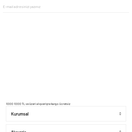
2023 Copyright IdeaSoft - Tüm Hakları Saklıdır.
1000 1000 TL ve üzeri alışverişte kargo ücretsiz
Kurumsal