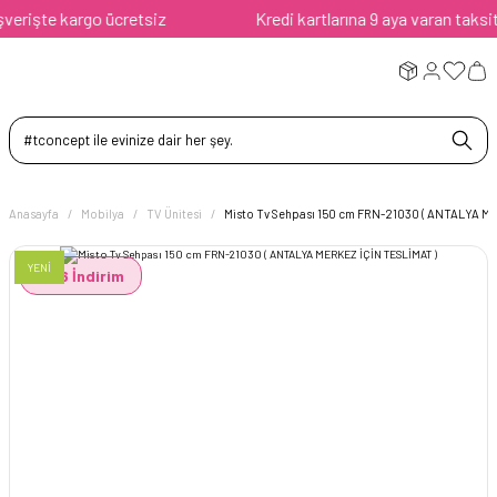
rişte kargo ücretsiz
Kredi kartlarına 9 aya varan taksit av
Anasayfa
Mobilya
TV Ünitesi
Misto Tv Sehpası 150 cm FRN-21030 ( ANTALYA M
YENİ
%36 İndirim