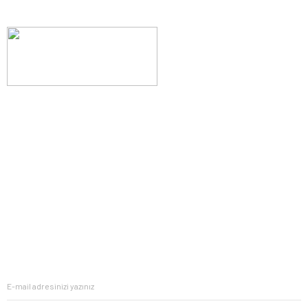
Evinizin konforunu artıran fırsatlar, şimdi e-postanızda!
Yenilik ve kaliteyi keşfedin, üyelerimize özel indirimler ve trend
ipuçlarıyla yaşam alanlarınızı baştan yaratın.