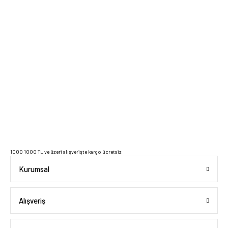
2023 Copyright IdeaSoft - Tüm Hakları Saklıdır.
1000 1000 TL ve üzeri alışverişte kargo ücretsiz
Kurumsal
Alışveriş