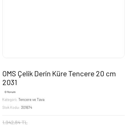
OMS Çelik Derin Küre Tencere 20 cm
2031
0 Yorum
Kategori
Tencere ve Tava
Stok Kodu
301674
1.942,84 TL