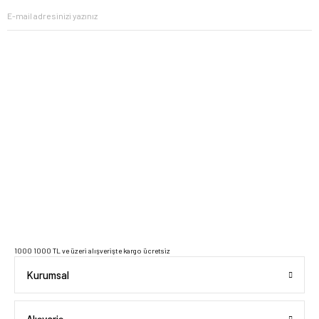
2023 Copyright IdeaSoft - Tüm Hakları Saklıdır.
1000 1000 TL ve üzeri alışverişte kargo ücretsiz
Kurumsal