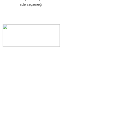
iade seçeneği
Evinizin konforunu artıran fırsatlar, şimdi e-postanızda!
Yenilik ve kaliteyi keşfedin, üyelerimize özel indirimler ve trend
ipuçlarıyla yaşam alanlarınızı baştan yaratın.