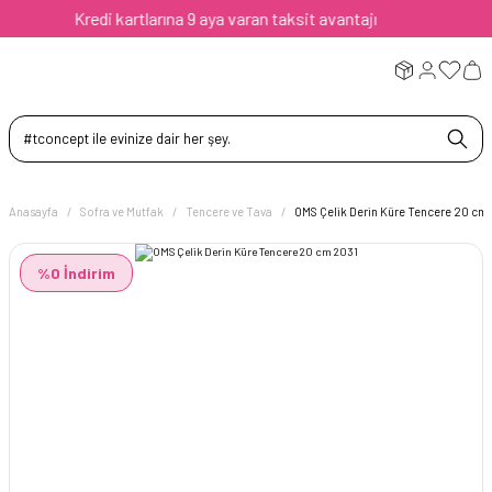
Kredi kartlarına 9 aya varan taksit avantajı
Anasayfa
Sofra ve Mutfak
Tencere ve Tava
OMS Çelik Derin Küre Tencere 20 cm
%0 İndirim