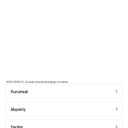
2023 Copyright IdeaSoft - Tüm Hakları Saklıdır.
1000 1000 TL ve üzeri alışverişte kargo ücretsiz
Kurumsal
Alışveriş
Yardım