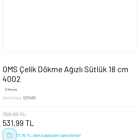
OMS Çelik Dökme Ağızlı Sütlük 18 cm
4002
0 Yorum
Stok Kodu
001485
759,99 TL
531,99 TL
71,15 TL den başlayan taksitlerle!