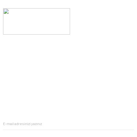
Evinizin konforunu artıran fırsatlar, şimdi e-postanızda!
Yenilik ve kaliteyi keşfedin, üyelerimize özel indirimler ve trend
ipuçlarıyla yaşam alanlarınızı baştan yaratın.