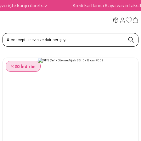
rişte kargo ücretsiz
Kredi kartlarına 9 aya varan taksit av
%30 İndirim