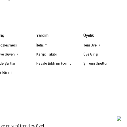
riş
Yardım
Üyelik
Sözleşmesi
İletişim
Yeni Üyelik
k ve Güvenlik
Kargo Takibi
Üye Girişi
ade Şartları
Havale Bildirim Formu
Şifremi Unuttum
ildirimi
ve en yeni trendler, özel