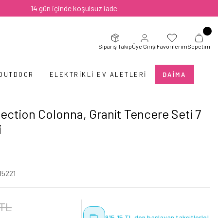
14 gün içinde koşulsuz iade
Sipariş Takip
Üye Girişi
Favorilerim
Sepetim
 OUTDOOR
ELEKTRIKLI EV ALETLERI
DAIMA
ection Colonna, Granit Tencere Seti 7
i
05221
 TL
915,15 TL den başlayan taksitlerle!