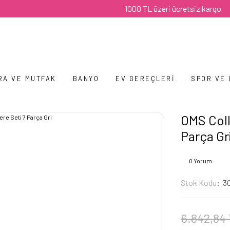
1000 TL üzeri ücretsiz kargo
RA VE MUTFAK
BANYO
EV GEREÇLERI
SPOR VE
OMS Coll
Parça Gr
0 Yorum
Stok Kodu
3
6.842,84