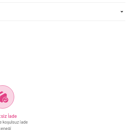
siz İade
e koşulsuz iade
çeneği