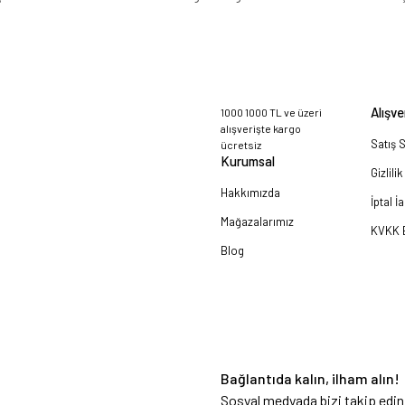
Alışve
1000 1000 TL ve üzeri
alışverişte kargo
Satış 
ücretsiz
Kurumsal
Gizlili
Hakkımızda
İptal İ
Mağazalarımız
KVKK B
Blog
a!
Bağlantıda kalın, ilham alın!
Sosyal medyada bizi takip edin 