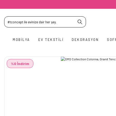
MOBILYA
EV TEKSTILI
DEKORASYON
SOF
%0 İndirim