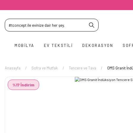
MOBILYA
EV TEKSTILI
DEKORASYON
SOF
Anasayfa
Sofra ve Mutfak
Tencere ve Tava
OMS Granit İnd
%17 İndirim