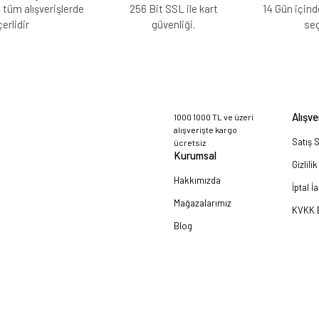
 tüm alışverişlerde
256 Bit SSL ile kart
14 Gün içind
erlidir
güvenliği.
se
Alışve
1000 1000 TL ve üzeri
alışverişte kargo
Satış 
ücretsiz
Kurumsal
Gizlili
Hakkımızda
İptal İ
Mağazalarımız
KVKK B
Blog
a!