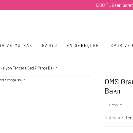
1000 TL üzeri ücretsiz kar
RA VE MUTFAK
BANYO
EV GEREÇLERI
SPOR VE
üksiyon Tencere Seti 7 Parça Bakır
OMS Gran
Bakır
0 Yorum
Kategori
Ten