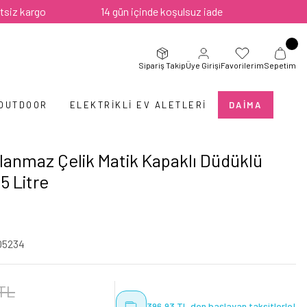
rgo
14 gün içinde koşulsuz iade
Sipariş Takip
Üye Girişi
Favorilerim
Sepetim
 OUTDOOR
ELEKTRIKLI EV ALETLERI
DAIMA
anmaz Çelik Matik Kapaklı Düdüklü
5 Litre
05234
 TL
396,93 TL den başlayan taksitlerle!