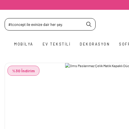
MOBILYA
EV TEKSTILI
DEKORASYON
SOF
%30 İndirim