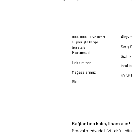
Alışve
1000 1000 TL ve üzeri
alışverişte kargo
Satış 
ücretsiz
Kurumsal
Gizlili
Hakkımızda
İptal İ
Mağazalarımız
KVKK B
Blog
a!
Bağlantıda kalın, ilham alın!
Sosyal medyada bizi takip edin 