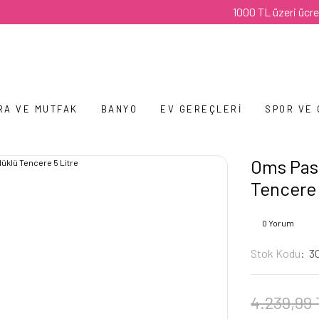
1000 TL üzeri ücretsiz ka
RA VE MUTFAK
BANYO
EV GEREÇLERI
SPOR VE
Oms Pasl
Tencere 
0 Yorum
Stok Kodu
3
4.239,99