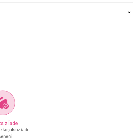
siz İade
e koşulsuz iade
çeneği