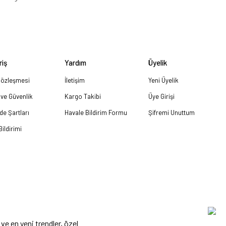
riş
Yardım
Üyelik
Sözleşmesi
İletişim
Yeni Üyelik
k ve Güvenlik
Kargo Takibi
Üye Girişi
ade Şartları
Havale Bildirim Formu
Şifremi Unuttum
ildirimi
ve en yeni trendler, özel