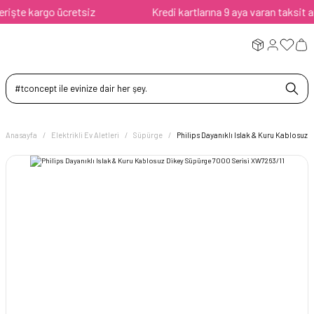
şte kargo ücretsiz
Kredi kartlarına 9 aya varan taksit avan
Anasayfa
Elektrikli Ev Aletleri
Süpürge
Philips Dayanıklı Islak & Kuru Kablosuz