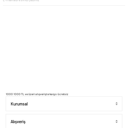
2023 Copyright IdeaSoft - Tüm Hakları Saklıdır.
1000 1000 TL ve üzeri alışverişte kargo ücretsiz
Kurumsal
Alışveriş