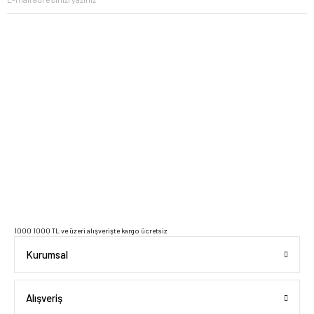
2023 Copyright IdeaSoft - Tüm Hakları Saklıdır.
1000 1000 TL ve üzeri alışverişte kargo ücretsiz
Kurumsal
Alışveriş