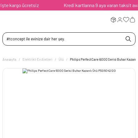
e kargo ücretsiz
Kredi kartlarına 9 aya varan taksit avanta
Anasayfa
Elektrikli Ev Aletleri
Ütü
Philips PerfectCare 6000 Serisi Buhar Kazan