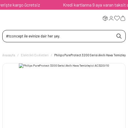
işte kargo ücretsiz
Kredi kartlarına 9 aya varan taksit avan
Anasayfa
Elektrikli Ev Aletleri
Philips PureProtect 3200 Serisi Akıllı Hava Temizley