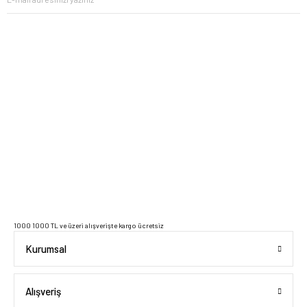
2023 Copyright IdeaSoft - Tüm Hakları Saklıdır.
1000 1000 TL ve üzeri alışverişte kargo ücretsiz
Kurumsal
Alışveriş