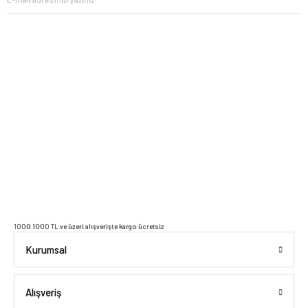
2023 Copyright IdeaSoft - Tüm Hakları Saklıdır.
1000 1000 TL ve üzeri alışverişte kargo ücretsiz
Kurumsal
Alışveriş