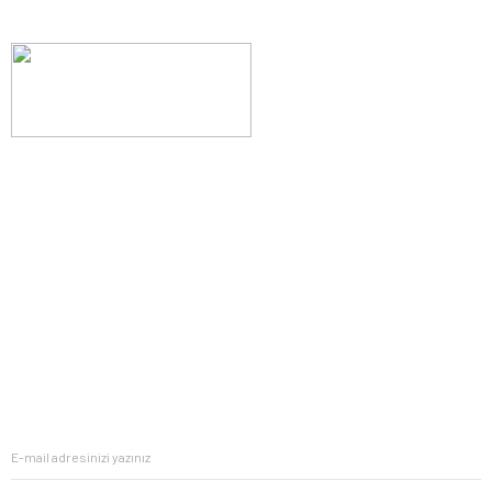
Evinizin konforunu artıran fırsatlar, şimdi e-postanızda!
Yenilik ve kaliteyi keşfedin, üyelerimize özel indirimler ve trend
ipuçlarıyla yaşam alanlarınızı baştan yaratın.