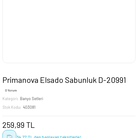
Primanova Elsado Sabunluk D-20991
0 Yorum
Kategori
Banyo Setleri
Stok Kodu
403081
259,99 TL
34,77 TL den başlayan taksitlerle!