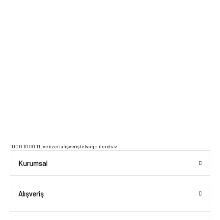
2023 Copyright IdeaSoft - Tüm Hakları Saklıdır.
1000 1000 TL ve üzeri alışverişte kargo ücretsiz
Kurumsal
Alışveriş