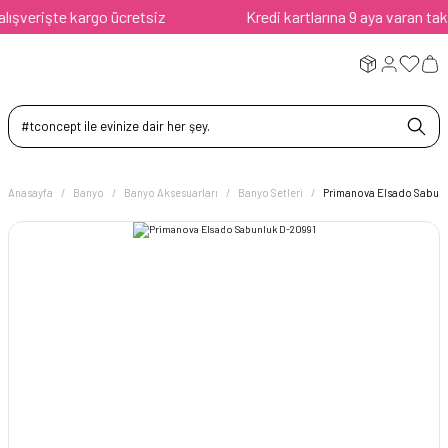
verişte kargo ücretsiz
Kredi kartlarına 9 aya varan taksit
Anasayfa
Banyo
Banyo Aksesuarları
Banyo Setleri
Primanova Elsado Sabun