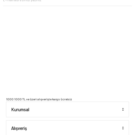
2023 Copyright IdeaSoft - Tüm Hakları Saklıdır.
1000 1000 TL ve üzeri alışverişte kargo ücretsiz
Kurumsal
Alışveriş