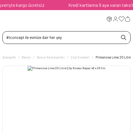
rişte kargo ücretsiz
Kredi kartlarına 9 aya varan taksit av
Anasayfa
Banyo
Banyo Aksesuarları
Çöp Kovaları
Primanova Lima 20 Litre 