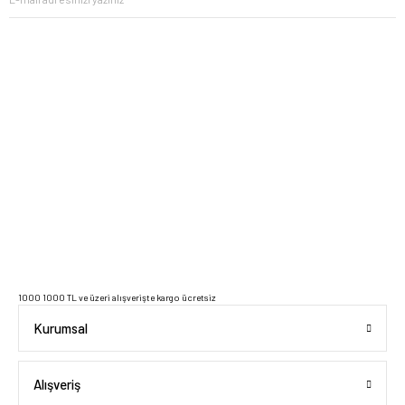
2023 Copyright IdeaSoft - Tüm Hakları Saklıdır.
1000 1000 TL ve üzeri alışverişte kargo ücretsiz
Kurumsal
Alışveriş