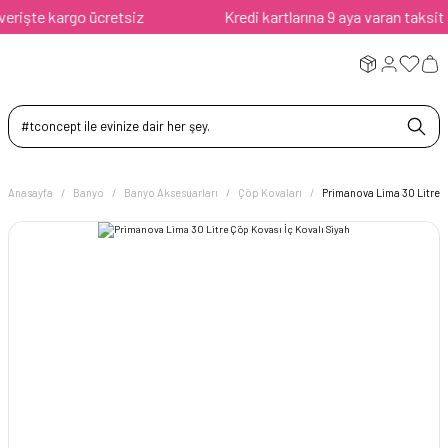
işte kargo ücretsiz
Kredi kartlarına 9 aya varan taksit ava
Anasayfa
Banyo
Banyo Aksesuarları
Çöp Kovaları
Primanova Lima 30 Litre Ç