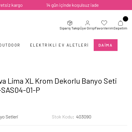
kargo
14 gün içinde koşulsuz iade
Sipariş Takip
Üye Girişi
Favorilerim
Sepetim
 OUTDOOR
ELEKTRIKLI EV ALETLERI
DAIMA
a Lima XL Krom Dekorlu Banyo Seti
-SAS04-01-P
yo Setleri
Stok Kodu
403090