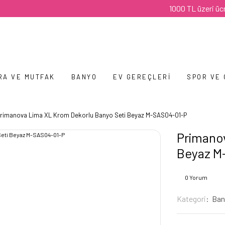
1000 TL üzeri ücretsiz 
RA VE MUTFAK
BANYO
EV GEREÇLERI
SPOR VE
rimanova Lima XL Krom Dekorlu Banyo Seti Beyaz M-SAS04-01-P
Primanov
Beyaz M
0 Yorum
Kategori
Ban