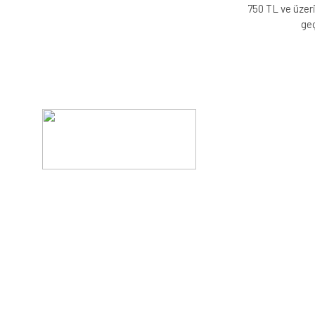
750 TL ve üzeri
geç
Evinizin konforunu artıran fırsatlar, şimdi e-postanızd