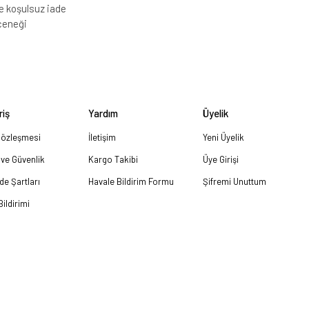
e koşulsuz iade
çeneği
riş
Yardım
Üyelik
Sözleşmesi
İletişim
Yeni Üyelik
k ve Güvenlik
Kargo Takibi
Üye Girişi
ade Şartları
Havale Bildirim Formu
Şifremi Unuttum
ildirimi