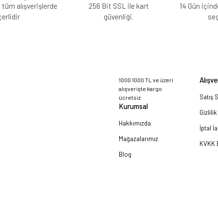
 tüm alışverişlerde
256 Bit SSL ile kart
14 Gün içind
erlidir
güvenliği.
se
Alışve
1000 1000 TL ve üzeri
alışverişte kargo
Satış 
ücretsiz
Kurumsal
Gizlili
Hakkımızda
İptal İ
Mağazalarımız
KVKK B
Blog
a!