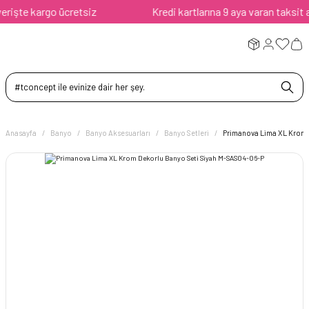
işte kargo ücretsiz
Kredi kartlarına 9 aya varan taksit avan
Anasayfa
Banyo
Banyo Aksesuarları
Banyo Setleri
Primanova Lima XL Krom 