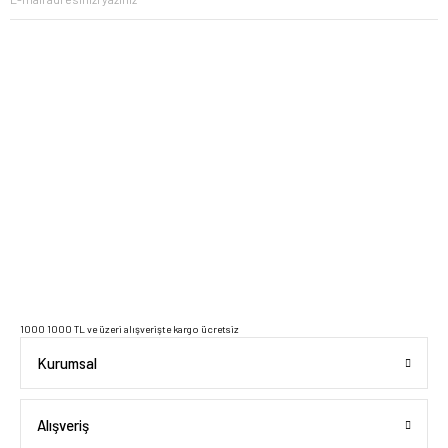
2023 Copyright IdeaSoft - Tüm Hakları Saklıdır.
1000 1000 TL ve üzeri alışverişte kargo ücretsiz
Kurumsal
Alışveriş