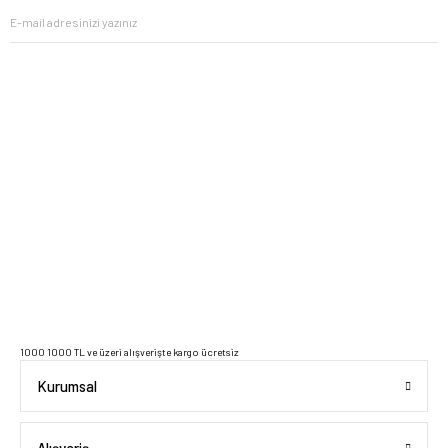
2023 Copyright IdeaSoft - Tüm Hakları Saklıdır.
1000 1000 TL ve üzeri alışverişte kargo ücretsiz
Kurumsal