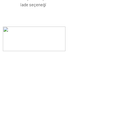
iade seçeneği
Evinizin konforunu artıran fırsatlar, şimdi e-postanızda!
Yenilik ve kaliteyi keşfedin, üyelerimize özel indirimler ve trend
ipuçlarıyla yaşam alanlarınızı baştan yaratın.