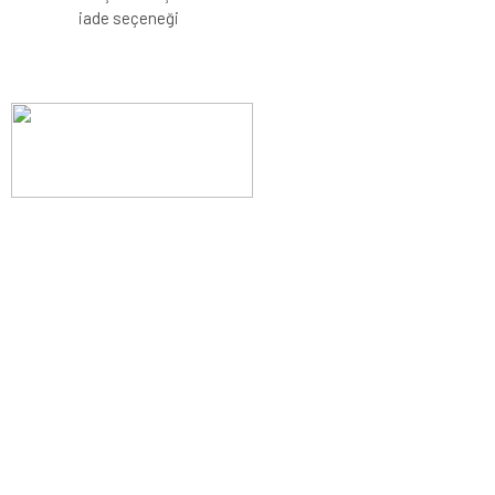
iade seçeneği
Evinizin konforunu artıran fırsatlar, şimdi e-postanızda!
Yenilik ve kaliteyi keşfedin, üyelerimize özel indirimler ve trend
ipuçlarıyla yaşam alanlarınızı baştan yaratın.