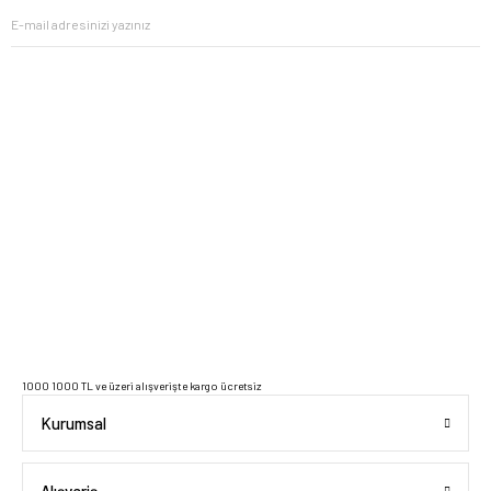
2023 Copyright IdeaSoft - Tüm Hakları Saklıdır.
1000 1000 TL ve üzeri alışverişte kargo ücretsiz
Kurumsal