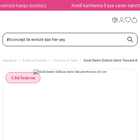
rişte kargo ücretsiz
Kredi kartlarına 9 aya varan taksit av
Anasayfa
Sofra ve Mutfak
Tencere ve Tava
Sürel Demir Döküm Derin Tencere Kı
%30 İndirim