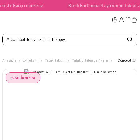
şte kargo ücretsiz
Kredi kartlarına 9 aya varan taksit avan
Anasayfa
Ev Tekstili
Yatak Tekstili
Yatak Örtüleri ve Pikeler
T.Concept %100 
%30 İndirim