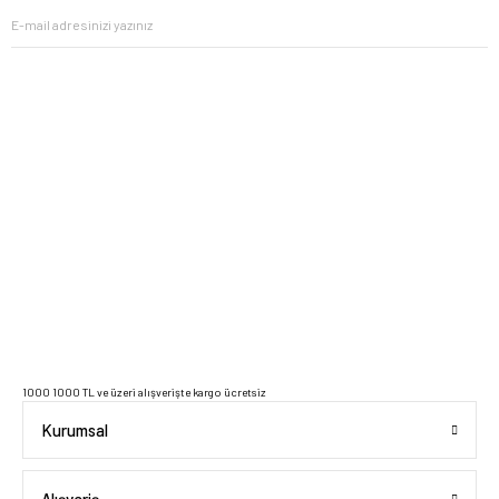
2023 Copyright IdeaSoft - Tüm Hakları Saklıdır.
1000 1000 TL ve üzeri alışverişte kargo ücretsiz
Kurumsal