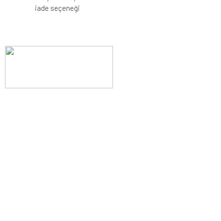
iade seçeneği
Evinizin konforunu artıran fırsatlar, şimdi e-postanızda!
Yenilik ve kaliteyi keşfedin, üyelerimize özel indirimler ve trend
ipuçlarıyla yaşam alanlarınızı baştan yaratın.