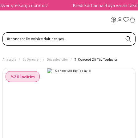
erişte kargo ücretsiz
Kredi kartlarına 9 aya varan taksit a
Anasayfa
Ev Gereçleri
Düzenleyiciler
T. Concept 2'li Tüy Toplayıcı
%30 İndirim