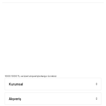
2023 Copyright IdeaSoft - Tüm Hakları Saklıdır.
1000 1000 TL ve üzeri alışverişte kargo ücretsiz
Kurumsal
Alışveriş