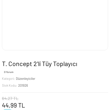
T. Concept 2'li Tüy Toplayıcı
0 Yorum
Kategori
Düzenleyiciler
Stok Kodu
201926
64,27 TL
44,99 TL