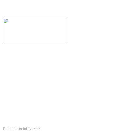
Evinizin konforunu artıran fırsatlar, şimdi e-postanızda!
Yenilik ve kaliteyi keşfedin, üyelerimize özel indirimler ve trend
ipuçlarıyla yaşam alanlarınızı baştan yaratın.