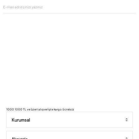
2023 Copyright IdeaSoft - Tüm Hakları Saklıdır.
1000 1000 TL ve üzeri alışverişte kargo ücretsiz
Kurumsal