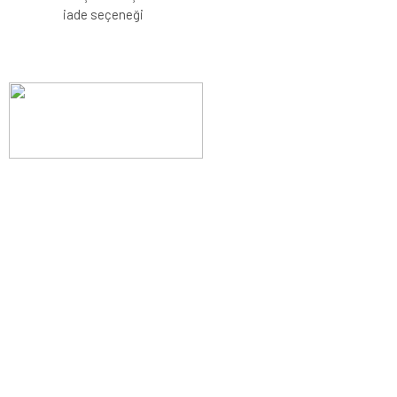
iade seçeneği
Evinizin konforunu artıran fırsatlar, şimdi e-postanızda!
Yenilik ve kaliteyi keşfedin, üyelerimize özel indirimler ve trend
ipuçlarıyla yaşam alanlarınızı baştan yaratın.