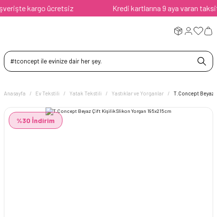
rişte kargo ücretsiz
Kredi kartlarına 9 aya varan taksit av
Anasayfa
Ev Tekstili
Yatak Tekstili
Yastıklar ve Yorganlar
T.Concept Beyaz Ç
%30 İndirim